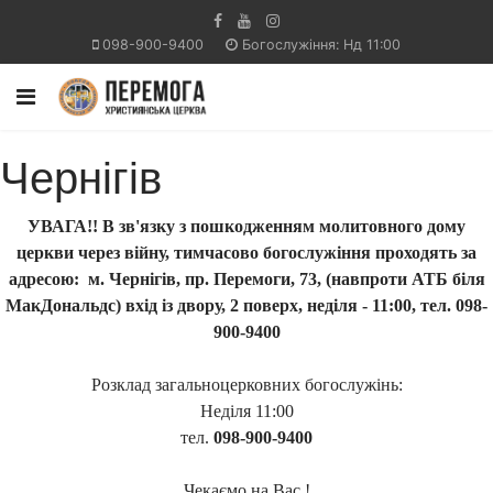
098-900-9400
Богослужіння: Нд 11:00
Чернігів
УВАГА!! В зв'язку з пошкодженням молитовного дому
церкви через війну, тимчасово богослужіння проходять за
адресою: м. Чернігів, пр. Перемоги, 73, (навпроти АТБ біля
МакДональдс) вхід із двору, 2 поверх, неділя - 11:00, тел. 098-
900-9400
Розклад загальноцерковних богослужінь:
Неділя 11:00
тел.
098-900-9400
Чекаємо на Вас !