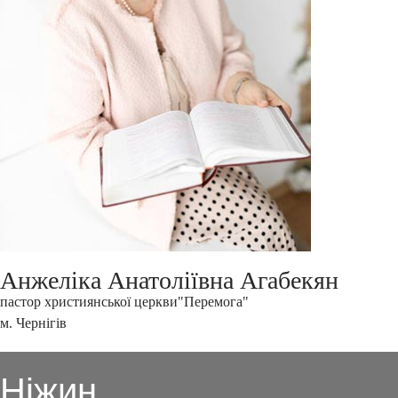
Анжеліка Анатоліївна Агабекян
пастор християнської церкви"Перемога"
м. Чернігів
Ніжин